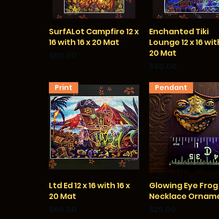
SurfALot Campfire 12 x
クイックビュー
Enchanted Tiki
クイックビュー
16 with 16 x 20 Mat
Lounge 12 x 16 with
20 Mat
価格
$60.00
価格
$60.00
Print
Pendant
Ltd Ed 12 x 16 with 16 x
クイックビュー
Glowing Eye Frog
クイックビュー
20 Mat
Necklace Ornam
価格
価格
$60.00
$25.00