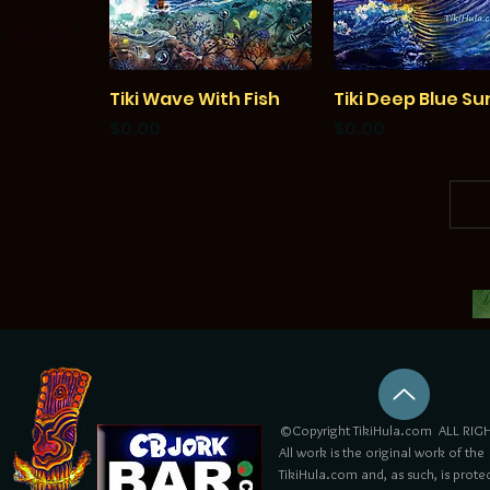
Tiki Wave With Fish
クイックビュー
Tiki Deep Blue Su
クイックビュー
価格
価格
$0.00
$0.00
©Copyright TikiHula.com ALL RIGH
All work is the original work of the
TikiHula.com and, as such, is prote