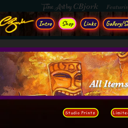
Fine Art by
CBjork
Featuri
Intro
Shop
Links
Gallery/So
All Item
Studio Prints
Limite