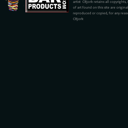
artist CBjork retains all copyrights
of art found on this site are origin
reproduced or copied, for any reaso
CBjork