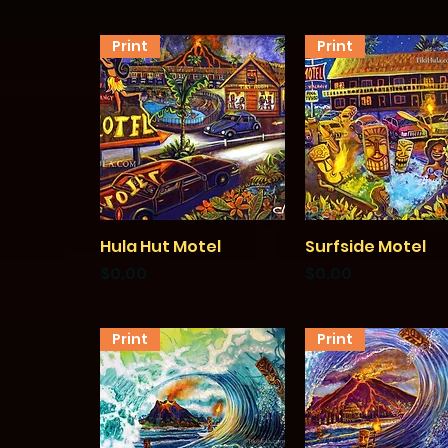
Print
Print
Hula Hut Motel
クイックビュー
Surfside Motel
クイックビュー
価格
価格
$0.00
$0.00
Print
Print