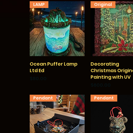
LAMP
Original
Ocean Puffer Lamp
クイックビュー
Decorating
クイックビュー
Ltd Ed
Christmas Origin
Painting with UV
価格
$80.00
価格
$600.00
Pendant
Pendant