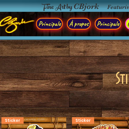
Fine Art by
CBjork
Featuri
Principale
À propos
Principale
St
Sticker
Sticker