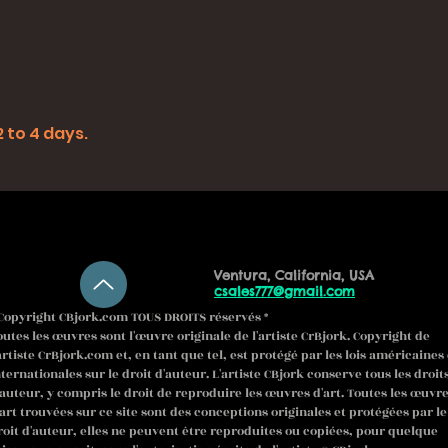
 to 4 days.
Ventura, California, USA
csales777@gmail.com
Copyright CBjork.com TOUS DROITS réservés *
outes les œuvres sont l'œuvre originale de l'artiste CrBjork. Copyright de
'artiste CrBjork.com et, en tant que tel, est protégé par les lois américaines 
nternationales sur le droit d'auteur. L'artiste CBjork conserve tous les droit
'auteur, y compris le droit de reproduire les œuvres d'art. Toutes les œuvr
'art trouvées sur ce site sont des conceptions originales et protégées par le
roit d'auteur, elles ne peuvent être reproduites ou copiées, pour quelque