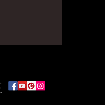
et
s
es