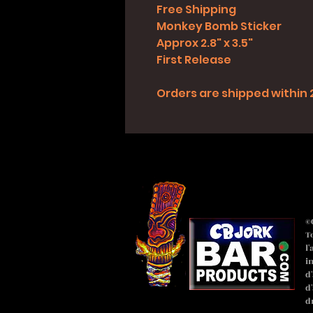
Free Shipping
Monkey Bomb Sticker
Approx 2.8" x 3.5"
First Release
Orders are shipped within 2
©
T
l
i
d
d
d