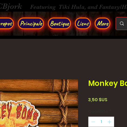
CBjork
Featuring Tiki Hula, and Fantasy/
ropos
Principale
Boutique
Liens
More
Monkey Bo
Prix
3,50 $US
Quantité
*