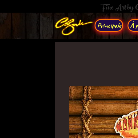
Fine Art by
Principale
À p