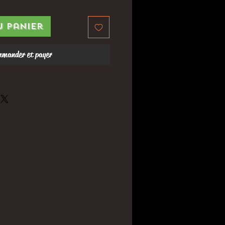
u panier
mander et payer