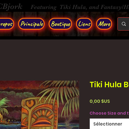
CBjork
Featuring Tiki Hula, and Fantasy/
ropos
Principale
Boutique
Liens
More
Tiki Hula 
Prix
0,00 $US
Choose Size and 
Sélectionner