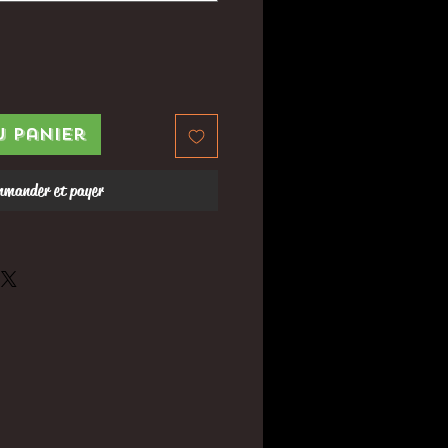
u panier
mander et payer