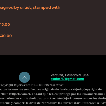
all signed by artist, stamped with
$15.00
0
 $30.00
Ventura, California, USA
csales777@gmail.com
Copyright CBjork.com TOUS DROITS réservés *
outes les œuvres sont l'œuvre originale de l'artiste CrBjork. Copyright de
'artiste CrBjork.com et, en tant que tel, est protégé par les lois américaines 
nternationales sur le droit d'auteur. L'artiste CBjork conserve tous les droit
'auteur, y compris le droit de reproduire les œuvres d'art. Toutes les œuvr