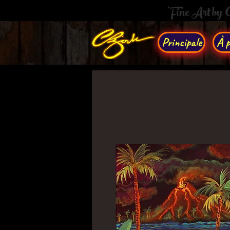
Fine Art by
Principale
À p