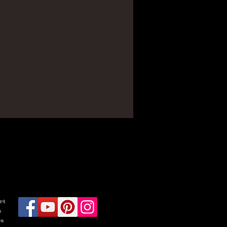
et
s
es