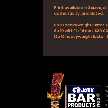
Print available in 2 sizes, 
authenticity, and dated.
8 x 10 heavyweight luster 
8 x 10 with 11 x 14 mat $30.0
12 x 16 heavyweight luster
©
T
l
i
d