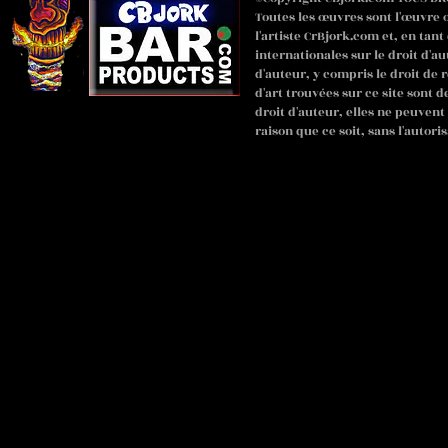
Toutes les œuvres sont l'œuvre o
l'artiste CrBjork.com et, en tant
internationales sur le droit d'au
d'auteur, y compris le droit de 
d'art trouvées sur ce site sont 
droit d'auteur, elles ne peuven
raison que ce soit, sans l'autoris