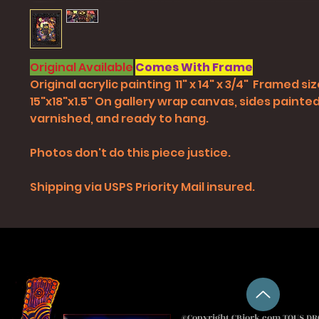
Original Available
Comes With Frame
Original acrylic painting 11" x 14" x 3/4" Framed siz
15"x18"x1.5" On gallery wrap canvas, sides painted
varnished, and ready to hang.
Photos don't do this piece justice.
Shipping via USPS Priority Mail insured.
©Copyright CBjork.com TOUS DRO