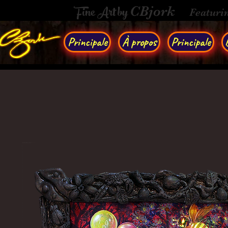
Fine Art by
CBjork
Featuri
Principale
À propos
Principale