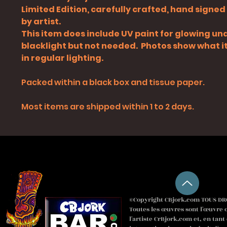
Limited Edition, carefully crafted, hand signe
by artist.
This item does include UV paint for glowing un
blacklight but not needed. Photos show what it 
in regular lighting.
Packed within a black box and tissue paper.
Most items are shipped within 1 to 2 days.
©Copyright CBjork.com TOUS DRO
Toutes les œuvres sont l'œuvre o
l'artiste CrBjork.com et, en tant