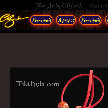
Fine Art by
CBjork
Featuri
Principale
À propos
Principale