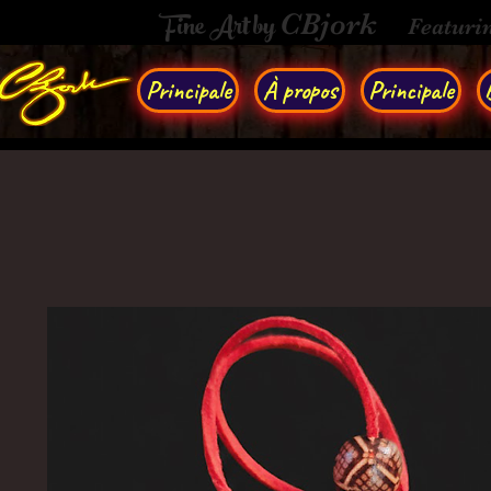
Fine Art by
CBjork
Featuri
Principale
À propos
Principale