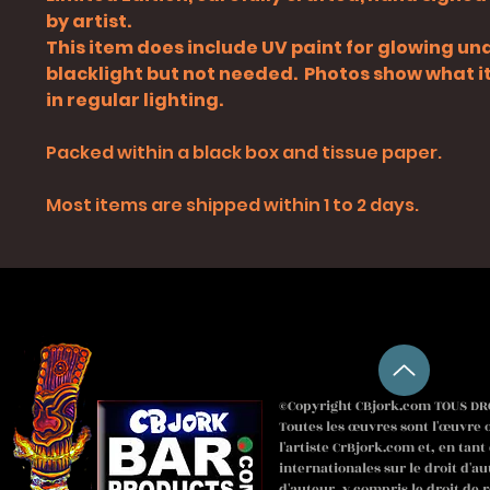
by artist.
This item does include UV paint for glowing un
blacklight but not needed. Photos show what it 
in regular lighting.
Packed within a black box and tissue paper.
Most items are shipped within 1 to 2 days.
©Copyright CBjork.com TOUS DRO
Toutes les œuvres sont l'œuvre o
l'artiste CrBjork.com et, en tant
internationales sur le droit d'au
d'auteur, y compris le droit de 