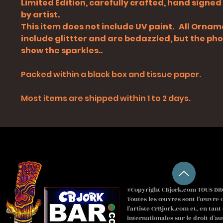
Limited Edition, carefully crafted, hand signe
by artist.
This item does not include UV paint. All Orna
include glittter and are bedazzled, but the ph
show the sparkles..
Packed within a black box and tissue paper.
Most items are shipped within 1 to 2 days.
©Copyright CBjork.com TOUS DRO
Toutes les œuvres sont l'œuvre o
l'artiste CrBjork.com et, en tant
internationales sur le droit d'au