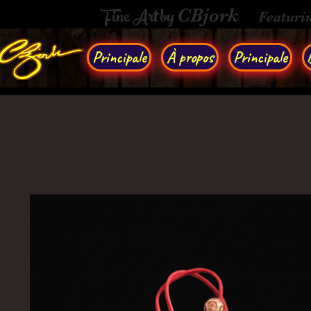
Fine Art by
CBjork
Featuri
Principale
À propos
Principale